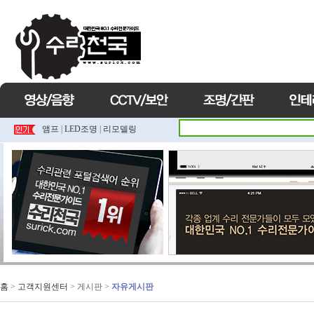
앰프
|
LED조명
|
리모델링
홈
>
고객지원센터
> 게시판 >
자유게시판