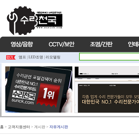
앰프
|
LED조명
|
리모델링
홈
>
고객지원센터
> 게시판 >
자유게시판