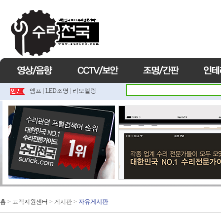
앰프
|
LED조명
|
리모델링
홈
>
고객지원센터
> 게시판 >
자유게시판