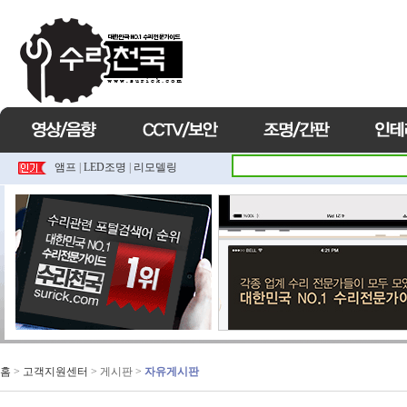
앰프
|
LED조명
|
리모델링
홈
>
고객지원센터
> 게시판 >
자유게시판