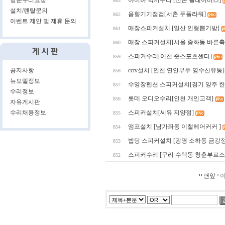
방문수리요청
야미하 믹서수리 [신촌 플레이버스]
863
설치/렌탈문의
음향기기점검[서촌 두플라워]
862
이벤트 제안 및 제휴 문의
매장스피커설치 [일산 인형뽑기방]
861
매장 스피커설치[서울 중화동 바른축
860
스피커수리[이천 준스포츠센터]
859
공지사항
cctv설치 [인천 연안부두 영수산유통]
858
뉴모델정보
수영장펜션 스피커설치[경기 양주 
857
수리정보
롯데 오디오수리[인천 개인고객]
856
자유게시판
수리채용정보
스피커설치[씨유 지양점]
855
앰프설치 [남가좌동 이철헤어커커 ]
854
법당 스피커설치 [광명 소하동 금강정
853
스피커수리 [구리 수택동 청춘부르스
852
맨앞