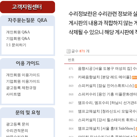
개인회원 Q&A
기업회원 Q&A
1:1 문의하기
글수
개
871
번호
음향시공 [서울 도봉구 여성의 집] 
871
개인회원 이용가이드
카페음향설치 [분당 레드 메이플]
870
기업회원 이용가이드
스피커설치 [잠실 인어스휘트니스]
869
광고등록 제한규정
사이트맵
스피커수리 [용인 기흥 이플문화센터
868
앰프수리, 엠프수리 [하남시 선거관
867
앰프교체설치 [청라신도시 모밀국수
866
스피커설치 [강서 힐스테이트 휘트니
865
광고등록 문의
앰프교체설치 [서울 홍대 SideShow]
864
수리견적문의