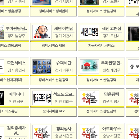
경기 시흥시
경기 시흥시
경기 포천시
서비스 방음,방청
정비,서비스 정비업체
정비,서비스 썬팅,광택
자
루마썬팅 남...
세덴 이천점
세덴 고현점
경기 남양주
경기 이천시
경기 오산시
서비스 썬팅,광택
정비,서비스 세덴
자동차 정비,서비스
죽전서비스
슈퍼세단
루마썬팅 인...
경기 용인시
경기 파주시
인천 계양구
서비스 현대자동차
정비,서비스 썬팅,광택
정비,서비스 썬팅,광택
자
매직다이
석모도 오프...
믿음광택
인천 남구
인천 강화군
강원 강릉시
,서비스 튜닝
모터사이클 ATV
정비,서비스 썬팅,광택
정비
김희중새차
황의상사
아트하우스
만...
충남 서천군
충남 서천군