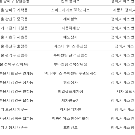
울 송파구 잠실본동
덴트 플러스
정비,서비스 썬
울 송파구 가락동
스피드메이트 DH모터스
자동차 정비,
울 광진구 중곡동
레이블럭
정비,서비스 썬
기 과천시 과천동
자동차세상
정비,서비스 썬
울 서초구 서초동
예도상사
정비,서비스 썬
울 용산구 효창동
마스터라이즈 용산점
정비,서비스
울 관악구 신림동
루마썬팅 관악 신림점
정비,서비스 썬
울 성북구 장위3동
루마썬팅 성북장위점
정비,서비스 썬
 수원시 팔달구 인계동
맥과이어스 루마썬팅 수원인계점
정비,서비스 썬
 수원시 장안구 정자동
형진상사
정비,서비스 썬
 수원시 장안구 천천동
천일셀프세차장
세차 셀프 
 수원시 장안구 율전동
새차만들기
정비,서비스 썬
기 오산시 지곶동
익시온디자인
정비,서비스
 안산시 상록구 월피동
맥과이어스 안산성포점
정비,서비스 썬
기 의왕시 내손동
프리밴트
정비,서비스 방