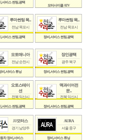
,서비스 썬팅,광택
모터사이클 ATV
루마썬팅 목...
루마썬팅 목...
전남 목포시
전남 목포시
,서비스 썬팅,광택
정비,서비스 썬팅,광택
모토매니아
장인광택
전남 순천시
광주 북구
정비,서비스 튜닝
정비,서비스 썬팅,광택
오토스테이
맥과이어전
션
문...
전북 익산시
전북 익산시
,서비스 썬팅,광택
정비,서비스 썬팅,광택
JJ모터스
AURA
경기 남양주
서울 중구
동차 정비,서비스
정비,서비스 튜닝