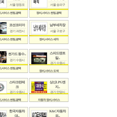
서울 영등포
서울 송파구
,서비스 썬팅,광택
정비,서비스 썬팅,광택
코션코리아
남부세차장
경기 과천시
서울 구로구
,서비스 썬팅,광택
정비,서비스 세차
스피드덴트
썬가드 동수...
칼...
경기 수원시
경기 수원시
,서비스 썬팅,광택
정비,서비스 도색
스타크린테
상신LPG엔
크
지...
경기 수원시
경기 안양시
,서비스 썬팅,광택
자동차 정비,서비스
한국자동차
K&C자동차
대...
외...