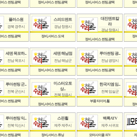
서비스 썬팅,광택
정비,서비스 썬팅,광택
정비,서비스 썬팅,광택
정비
대진덴트칼
플러스원
스피드덴트
라
경북 경주시
경남 창원시
경남 창원시
서비스 썬팅,광택
정비,서비스 도색
정비
정비,서비스 썬팅,광택
세덴 목포하...
세덴 해남점
루마썬팅 광...
전남 목포시
전남 해남군
전남 광양시
서비스 썬팅,광택
정비,서비스 썬팅,광택
정비,서비스 썬팅,광택
미스터오토
루마썬팅 군...
한국지엠 임...
상...
전북 군산시
전북 임실군
전북 정읍시
서비스 썬팅,광택
부품 타이어,휠
정비,서비스 썬팅,광택
정비
루마썬팅 익...
스핀휠
백록ATV
전북 익산시
제주 제주시
제주 서귀포
서비스 썬팅,광택
정비,서비스 튜닝
모터사이클 ATV
자