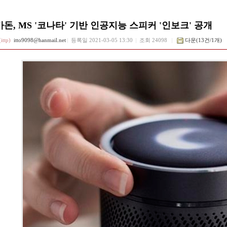
돈, MS '코나타' 기반 인공지능 스피커 '인보크' 공개
ttp)
itto9098@hanmail.net
등록일
2021-03-05 13:30
조회 24098
다운(13건/1개)