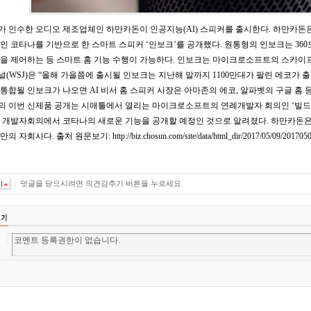
 인수한 오디오 제조업체인 하만카돈이 인공지능(AI) 스피커를 출시한다. 하만카돈은
인 코타나를 기반으로 한 스마트 스피커 ‘인보크’를 공개했다. 원통형의 인보크는 36
을 제어하는 등 스마트 홈 기능 수행이 가능하다. 인보크는 마이크로소프트의 스카이프(S
(WSJ)은 “올해 가을쯤에 출시될 인보크는 지난해 말까지 1100만대가 팔린 에코가 
통합될 인보크가 나오면 AI 비서 홈 스피커 시장은 아마존의 에코, 알파벳의 구글 홈 
 이번 신제품 공개는 시애틀에서 열리는 마이크로소프트의 연례개발자 회의인 ‘빌드
 개발자회의에서 코타나의 새로운 기능을 공개할 예정인 것으로 알려졌다. 하만카돈은 지
자회사다. 출처 원문보기: http://biz.chosun.com/site/data/html_dir/2017/05/09/20170509
덧글을 닫으시려면 의견감추기 버튼을 누르세요