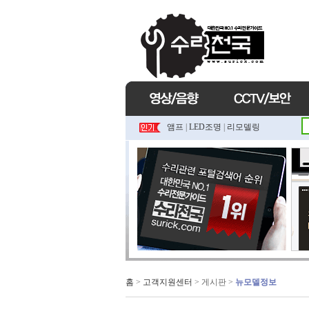
앰프
|
LED조명
|
리모델링
홈
>
고객지원센터
> 게시판 >
뉴모델정보