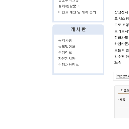
방문수리요청
설치/렌탈문의
이벤트 제안 및 제휴 문의
삼성전자가
트 시스템
으로 조명
트리트저널
전화와도 
공지사항
하만카돈의
뉴모델정보
트는 이번
수리정보
인수된 하만의 
자유게시판
3ac5
수리채용정보