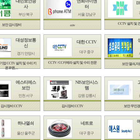
대민보안공
연희아이앤
D
사
터
부산 북구
서울 강남구
CCTV 설치 및 견
보안 감시장비
cctv
대성정보통
대한 CCTV
신
대구 중구
경기 안양시
CCTV / CC카메라 설치 및 수리 전문
기업 CCTV 설치 및 수리 키
보안 열쇠,자
폰 IP폰, ...
에스티에스
NIS보안시스
보안
템
인천 서구
강원 강릉시
감시장비 CCTV
감시장비 CCTV
보안 무인
하나열쇠
네트로
울산 울주군
대구 중구