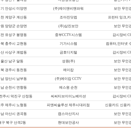
기 안성시 미양면
(주)제이앤비맨파워
보안 무인
천 계양구 계산동
조아진닷컴
프린터 잉크,
원 양양군 손양면
(주)삼진보안
보안 무인
전 유성구 봉명동
중부CCTV시스템
감시장비 C
북 충주시 교현동
기가시스템
컴퓨터,인터넷 
산 사상구 괘법동
금호디지털
감시장비 C
울산 남구 달동
성원(주)
보안 무인
북 경주시 동천동
에이캅
보안 무인
남 양산시 남부동
(주)에이캅 CCTV
보안 무인
남 순천시 연향동
에스원 순천
보안 무인
 전주시 덕진구 산정동
씨씨티브이이노베이션
감시장비 C
주 제주시 노형동
피앤씨솔루션 제주시대리점
신용카드 신용
남 아산시 권곡동
캡스아산지사
보안 무인
대구 북구 산격2동
현대보안공사
보안 무인