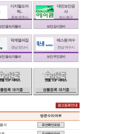
디지털도어
대민보안공
락...
사
충북 청주시
부산 북구
보안 열쇠,자물쇠
보안 감시장비
덕계열쇠집
에스원 여수
경남 양산시
전남 여수시
보안 열쇠,자물쇠
보안 무인경비
방문수리여부
자물쇠
키폰