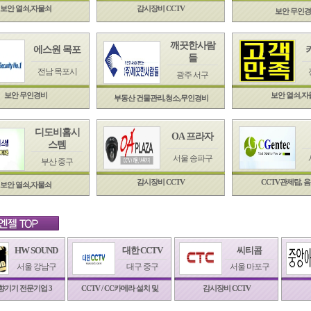
보안 열쇠,자물쇠
감시장비 CCTV
보안 무인
깨끗한사람
에스원 목포
들
전남 목포시
광주 서구
보안 무인경비
보안 열쇠,자
부동산 건물관리,청소,무인경비
디도비홈시
OA 프라자
스템
서울 송파구
부산 중구
감시장비 CCTV
CCTV관제탑, 
보안 열쇠,자물쇠
HW SOUND
대한 CCTV
씨티콤
서울 강남구
대구 중구
서울 마포구
향기기 전문기업 3
CCTV / CC카메라 설치 및
감시장비 CCTV