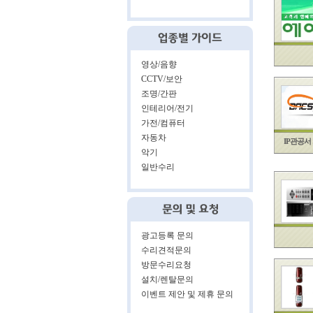
영상/음향
CCTV/보안
조명/간판
인테리어/전기
가전/컴퓨터
자동차
IP관공서 
악기
일반수리
광고등록 문의
수리견적문의
방문수리요청
설치/렌탈문의
이벤트 제안 및 제휴 문의