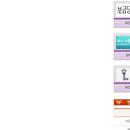
보안
감시
보안
서
광