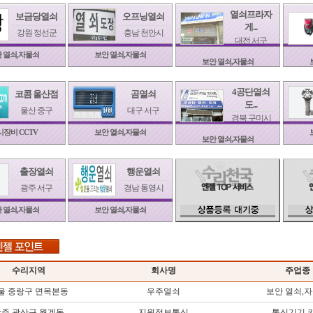
열쇠프라자
보금당열쇠
오프닝열쇠
게...
강원 정선군
충남 천안시
대전 서구
 열쇠,자물쇠
보안 열쇠,자물쇠
보안 열쇠,자물쇠
4공단열쇠
코콤 울산점
곰열쇠
도...
울산 중구
대구 서구
경북 구미시
장비 CCTV
보안 열쇠,자물쇠
보안 열쇠,자물쇠
출장열쇠
행운열쇠
광주 서구
경남 통영시
 열쇠,자물쇠
보안 열쇠,자물쇠
수리지역
회사명
주업종
울 중랑구 면목본동
우주열쇠
보안 열쇠,
주 광산구 월계동
지원정보통신
통신기기 