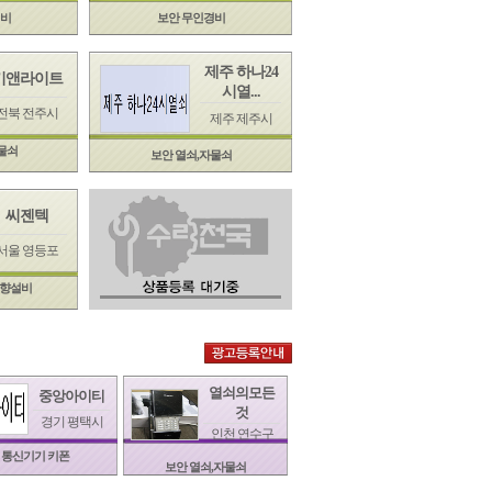
경비
보안 무인경비
제주 하나24
키앤라이트
시열...
전북 전주시
제주 제주시
물쇠
보안 열쇠,자물쇠
씨젠텍
서울 영등포
음향설비
열쇠의모든
중앙아이티
것
경기 평택시
인천 연수구
통신기기 키폰
보안 열쇠,자물쇠