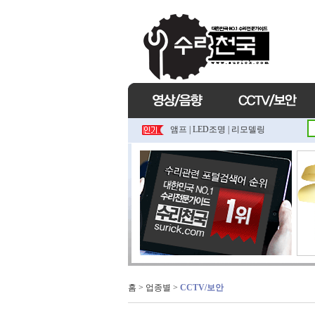
앰프
|
LED조명
|
리모델링
홈
> 업종별 >
CCTV/보안