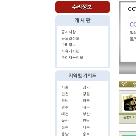
CC
공지사항
뉴모델정보
수리정보
자유게시판
수리채용정보
서울
경기
인천
강원
경남
경북
광주
대구
대전
부산
음향기기 
울산
전남
전북
제주
충남
충북