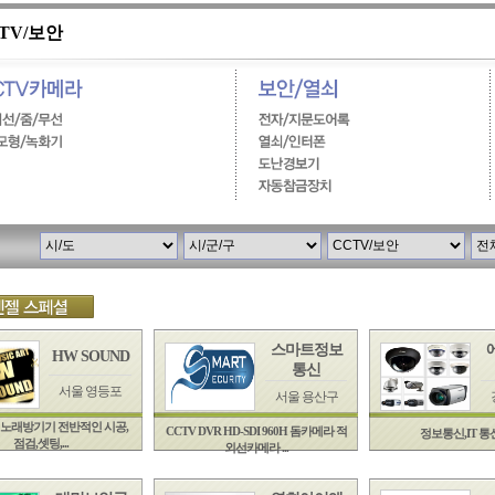
TV/보안
스마트정보
HW SOUND
통신
서울 영등포
서울 용산구
노래방기기 전반적인 시공,
CCTV DVR HD-SDI 960H 돔카메라 적
정보통신,IT 
점검,셋팅,...
외선카메라 ...