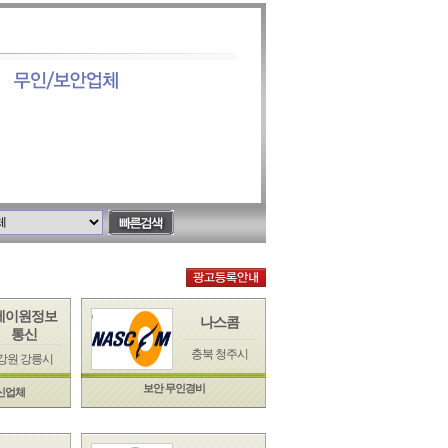
에이원정보
나스콤
통신
충북 청주시
강원 강릉시
보안 무인경비
통신업체