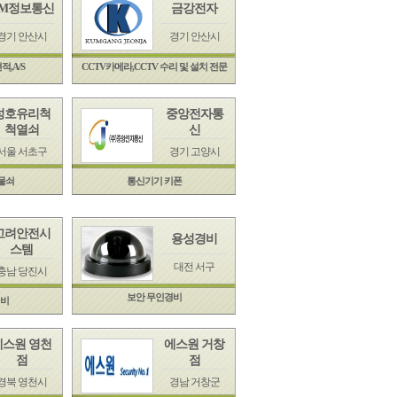
M정보통신
금강전자
경기 안산시
경기 안산시
적,A/S
CCTV카메라,CCTV 수리 및 설치 전문
성호유리척
중앙전자통
척열쇠
신
서울 서초구
경기 고양시
물쇠
통신기기 키폰
고려안전시
용성경비
스템
대전 서구
충남 당진시
보안 무인경비
경비
에스원 영천
에스원 거창
점
점
경북 영천시
경남 거창군