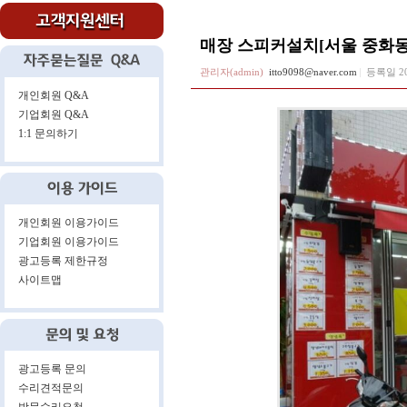
매장 스피커설치[서울 중화동
관리자(admin)
itto9098@naver.com
등록일
2
개인회원 Q&A
기업회원 Q&A
1:1 문의하기
개인회원 이용가이드
기업회원 이용가이드
광고등록 제한규정
사이트맵
광고등록 문의
수리견적문의