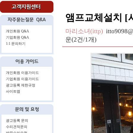
앰프교체설치 [서울
마리소녀(ittp)
itto9098@
개인회원 Q&A
기업회원 Q&A
운(2건/1개)
1:1 문의하기
개인회원 이용가이드
기업회원 이용가이드
광고등록 제한규정
사이트맵
광고등록 문의
수리견적문의