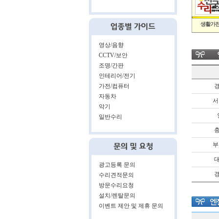
생활가전
영상/음향
CCTV/보안
조명/간판
인테리어/전기
가전/컴퓨터
경
자동차
서
악기
일반수리
충
부
대
광고등록 문의
경
수리견적문의
방문수리요청
설치/렌탈문의
이벤트 제안 및 제휴 문의