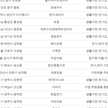
인천 남구 도화동
쉴드라이프코리아
생활가전 전기요
인천 중구 용동
썬앤아이
생활가전 전기요
전주시 완산구 다가동2가
한지코리아
생활가전 전기요
남 홍성군 홍성읍
토원
생활가전 전기요
남 서산시 동문동
매트수리판매매트코리아
생활가전 전기요
남 연기군 전의면
영창전지
생활가전 전기요
북 제천시 강제동
웨이브텍
전기,전자 
울 구로구 구로동
구루온
생활가전 전기요
울 강서구 화곡1동
우장커텐
침구류,직물 이
기 화성시 송산동
장안종합가전
전기,전자 가
 안산시 단원구 성곡동
대원정밀
가전제품 주
기 양주시 은현면
MT온수나라
생활가전 전기요
기 하남시 교산동
카라즈
가정,주방용품 종
기 양주시 광적면
한일전기
생활가전 전기요
기 양주시 광적면
아트리빙
생활가전 전기요