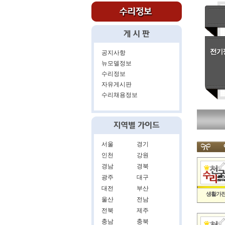
공지사항
뉴모델정보
수리정보
자유게시판
수리채용정보
서울
경기
인천
강원
경남
경북
광주
대구
대전
부산
생활가전
울산
전남
전북
제주
충남
충북