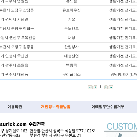
기 파주시 법원읍
휴드림
생활가전 전기요
 부천시 오정구 삼정동
유로하우징
생활가전 전기요
기 평택시 서탄면
기요
생활가전 전기요
 성남시 분당구 야탑동
우노앤코
생활가전 전기요
수원시 권선구 오목천동
채성
생활가전 전기요
 부천시 오정구 원종동
한일상사
생활가전 전기요
기 안성시 죽산면
태성산업
생활가전 전기요
기 광주시 초월읍
백향목
생활가전 전기요
기 광주시 태전동
우리플러스
냉난방,환기(HVA
1
이용약관
개인정보취급방침
이메일무단수집거부