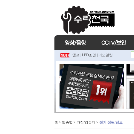
앰프
|
LED조명
|
리모델링
홈
> 업종별 >
가전/컴퓨터
>
전기 장판/담요