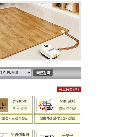
썬앤아이
영창전지
인천 중구
충남 연기군
가전 전기요,전기장판
생활가전 전기요,전기장판
우림생활과
구루온