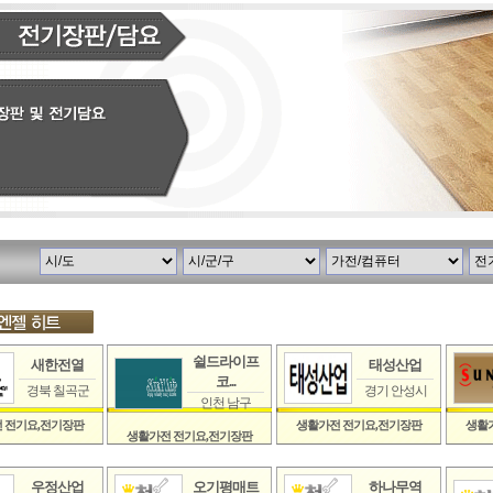
쉴드라이프
새한전열
태성산업
코...
경북 칠곡군
경기 안성시
인천 남구
 전기요,전기장판
생활가전 전기요,전기장판
생활
생활가전 전기요,전기장판
우정산업
오기평매트
하나무역