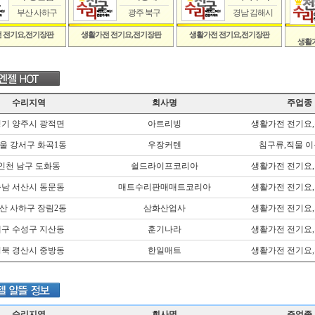
부산 사하구
광주 북구
경남 김해시
 전기요,전기장판
생활가전 전기요,전기장판
생활가전 전기요,전기장판
생활
수리지역
회사명
주업종
기 양주시 광적면
아트리빙
생활가전 전기요
울 강서구 화곡1동
우장커텐
침구류,직물 이
인천 남구 도화동
쉴드라이프코리아
생활가전 전기요
남 서산시 동문동
매트수리판매매트코리아
생활가전 전기요
산 사하구 장림2동
삼화산업사
생활가전 전기요
구 수성구 지산동
훈기나라
생활가전 전기요
북 경산시 중방동
한일매트
생활가전 전기요
수리지역
회사명
주업종