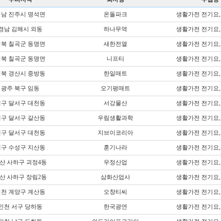
남 진주시 명석면
온돌파크
생활가전 전기요
경남 김해시 외동
하나무역
생활가전 전기요
북 칠곡군 동명면
새한전열
생활가전 전기요
북 칠곡군 동명면
니프티
생활가전 전기요
북 경산시 중방동
한일매트
생활가전 전기요
광주 북구 임동
오기평매트
생활가전 전기요
구 달서구 대천동
서강물산
생활가전 전기요
구 달서구 갈산동
우림생활과학
생활가전 전기요
구 달서구 대천동
지브이코리아
생활가전 전기요
구 수성구 지산동
훈기나라
생활가전 전기요
산 사하구 괴정4동
우정산업
생활가전 전기요
산 사하구 장림2동
삼화산업사
생활가전 전기요
천 계양구 계산동
오창티씨
생활가전 전기요
인천 서구 당하동
한국광연
생활가전 전기요