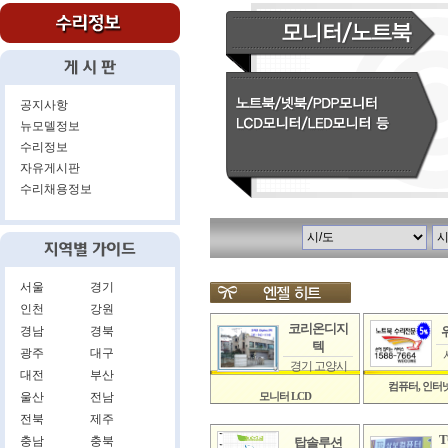
공지사항
뉴모델정보
수리정보
자유게시판
수리채용정보
서울
경기
인천
강원
코리온디지
경남
경북
텍
광주
대구
경기 고양시
대전
부산
컴퓨터, 인터넷
울산
전남
모니터 LCD
전북
제주
충남
충북
탑솔루션