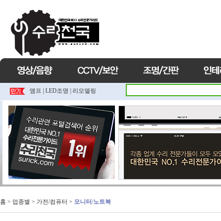
앰프
|
LED조명
|
리모델링
홈
> 업종별 >
가전/컴퓨터
>
모니터/노트북