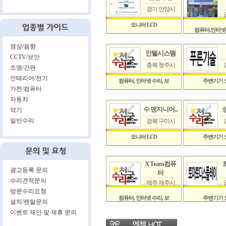
경기 안양시
모니터 LCD
컴퓨터,인터넷
영상/음향
인텔시스템
CCTV/보안
충북 청주시
조명/간판
인테리어/전기
컴퓨터, 인터넷 수리, 보
주변기기 
가전/컴퓨터
자동차
수 엔지니어...
악기
일반수리
경북 구미시
모니터 LCD
주변기기 
X Team컴퓨
광고등록 문의
터
수리견적문의
제주 제주시
방문수리요청
컴퓨터, 인터넷 수리, 보
주변기기 
설치/렌탈문의
이벤트 제안 및 제휴 문의