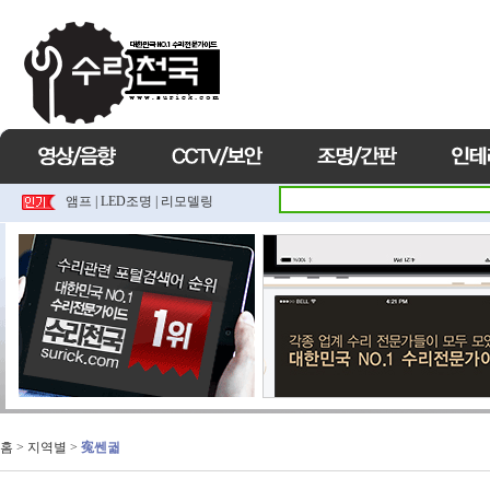
앰프
|
LED조명
|
리모델링
홈
> 지역별 >
寃쎈궓