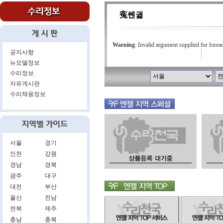
寃쎈궓
Warning
: Invalid argument supplied for forea
공지사항
뉴모델정보
수리정보
자유게시판
수리채용정보
서울
경기
인천
강원
경남
경북
광주
대구
대전
부산
울산
전남
전북
제주
충남
충북