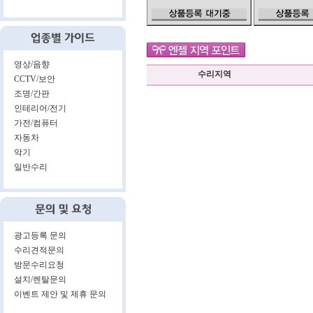
영상/음향
수리지역
CCTV/보안
조명/간판
인테리어/전기
가전/컴퓨터
자동차
악기
일반수리
광고등록 문의
수리견적문의
방문수리요청
설치/렌탈문의
이벤트 제안 및 제휴 문의