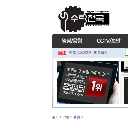
앰프
|
LED조명
|
리모델링
홈
> 지역별 >
�쒖＜