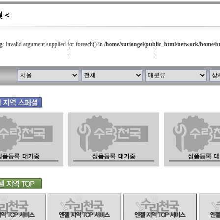
쒖＜
g
: Invalid argument supplied for foreach() in
/home/suriangel/public_html/network/home/b