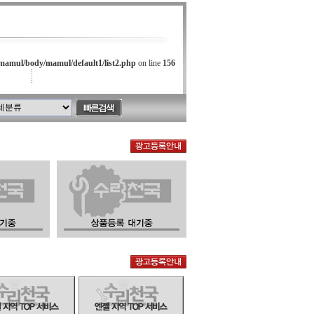
mamul/body/mamul/default1/list2.php
on line
156