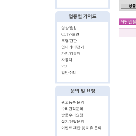
영상/음향
CCTV/보안
조명/간판
인테리어/전기
가전/컴퓨터
자동차
악기
일반수리
광고등록 문의
수리견적문의
방문수리요청
설치/렌탈문의
이벤트 제안 및 제휴 문의