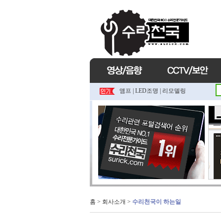
앰프
|
LED조명
|
리모델링
홈
>
회사소개
>
수리천국이 하는일