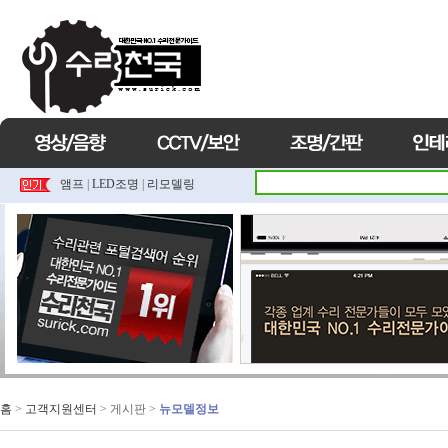
앰프
|
LED조명
|
리모델링
홈
>
고객지원센터
> 게시판 >
뉴모델정보