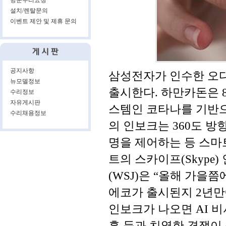
방문수리요청
설치/렌탈문의
이벤트 제안 및 제휴 문의
공지사항
삼성전자가 인수한 오디
뉴모델정보
출시한다. 하만카돈은 
수리정보
자유게시판
스템인 코타나를 기반으
수리채용정보
의 인보크는 360도 
명을 제어하는 등 스마
트의 스카이프(Skyp
(WSJ)은 “올해 가을
에코가 출시된지 2년만
인보크가 나오면 AI 
홈 등과 치열한 경쟁이