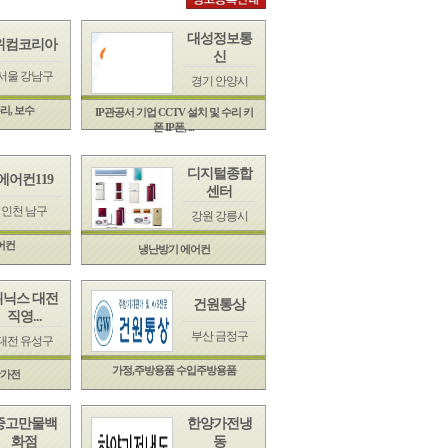
대성정보통
위컴코리아
신
서울 강남구
경기 안양시
리, 보수
IP관공서 기업 CCTV 설치 및 수리 키
폰 IP폰, ...
디지털종합
에어컨119
센터
인천 남구
강원 강릉시
어컨
냉난방기 에어컨
위닉스 대전
건원통상
직영...
부산 금정구
대전 유성구
가정,주방용품 수입주방용품
활가전
중고만물백
한양가전냉
화점
동