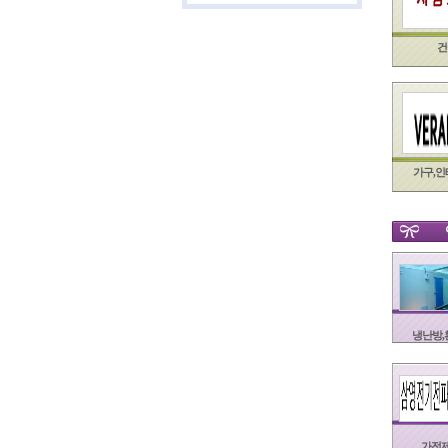
건
가구,
냉난방,환
가전