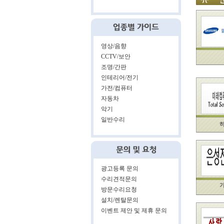
영상/음향
CCTV/보안
조명/간판
인테리어/전기
가전/컴퓨터
자동차
악기
일반수리
하
광고등록 문의
수리견적문의
가
방문수리요청
설치/렌탈문의
이벤트 제안 및 제휴 문의