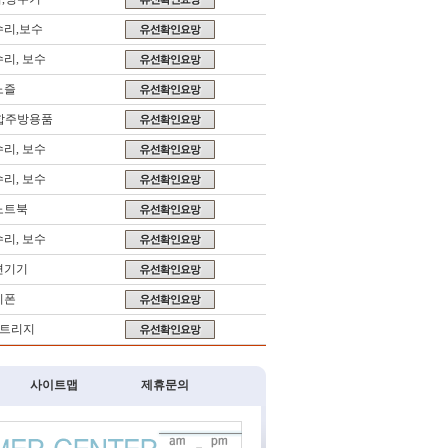
수리,보수
수리, 보수
노즐
합주방용품
수리, 보수
수리, 보수
노트북
수리, 보수
변기기
키폰
카트리지
사이트맵
제휴문의