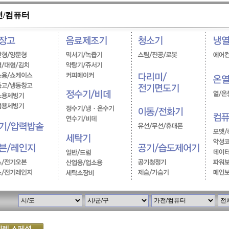
전/컴퓨터