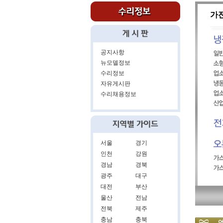
가
공지사항
뉴모델정보
수리정보
자유게시판
수리채용정보
서울
경기
인천
강원
경남
경북
광주
대구
대전
부산
울산
전남
전북
제주
충남
충북