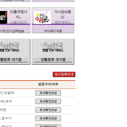
리홈쿠첸서
가나정보통
비...
신
서울 마포구
제주 제주시
가전 전기,압력밥솥
하드웨어 부품
방문수리여부
C) 보일러
수리,보수
어컨
,정수기
,정수기