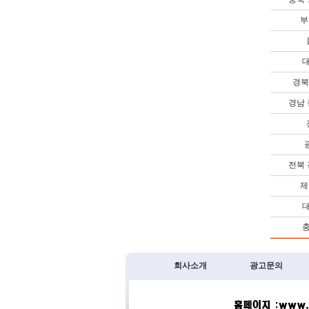
부
대
경북
경남
전북
제
대
충
회사소개
광고문의