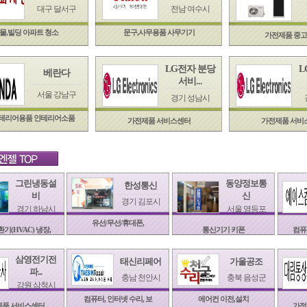
대구 달서구
전남 여수시
물,빌딩 아파트 청소
문구,사무용품 사무기기
가전제품 중
LG전자 분당
L
베란다
서비...
서울 강남구
경기 성남시
인테리어용품 인테리어소품
가전제품 서비스센터
가전제품 서비
그린냉동설
동양정보통
한성통신
비
신
경기 김포시
경기 하남시
서울 영등포
유선/무선/휴대폰,
기(HVAC) 냉장,
통신기기 키폰
컴퓨
삼영전기전
태신리페어
가울공조
파...
충남 천안시
충북 음성군
강원 삼척시
컴퓨터, 인터넷 수리, 보
에어컨 이전,설치
제품 서비스센터
가정