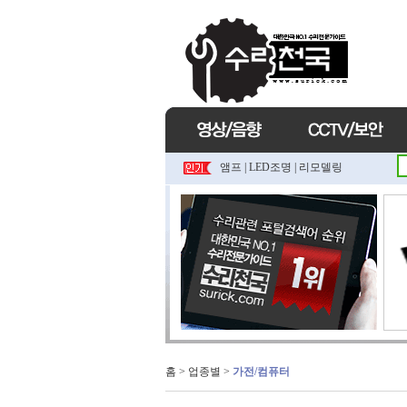
앰프
|
LED조명
|
리모델링
홈
> 업종별 >
가전/컴퓨터