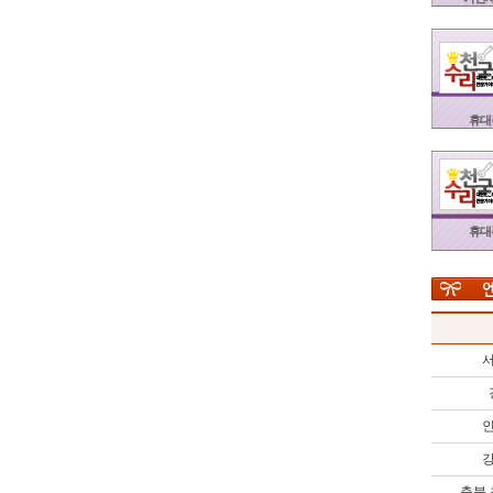
휴대
휴대
서
인
강
충북