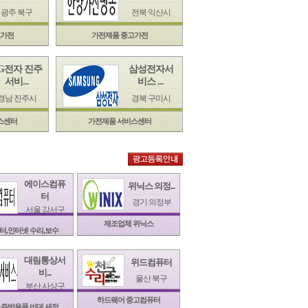
광주 북구
전북 익산시
고가전
가전제품 중고가전
G전자 진주
삼성전자서
서비...
비스 ...
경남 진주시
경북 구미시
스센터
가전제품 서비스센터
에이스컴퓨
위닉스 의정...
터
경기 의정부
서울 강서구
제조업체 위닉스
터,인터넷 수리,보수
대림통상서
위드컴퓨터
비...
울산 북구
부산 사상구
하드웨어 중고컴퓨터
,주방용품 비데,세정