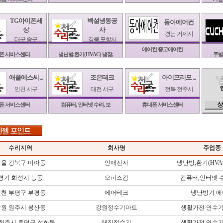
TG아이폰세
백설냉동공
동아에어컨
상
사
경남 거제시
대구 중구
경북 포항시
에어컨 중고에어컨
폰 서비스센터
냉난방,환기(HVAC) 냉장,
주방
애플에스씨 ...
조은테크
아이프리모 ...
인천 서구
대전 서구
전북 전주시
폰 서비스센터
컴퓨터, 인터넷 수리, 보
휴대폰 서비스센터
수리지역
회사명
주업종
울 강북구 미아동
인애전자
냉난방,환기(HVA
경기 화성시 능동
오피스컴
컴퓨터,인터넷 
천 부평구 부평동
에어테크
냉난방기 에
원 원주시 봉산동
강원정수기마트
생활가전 연수기
 청주시 흥덕구 성화동
매직정수기
생활가전 연수기