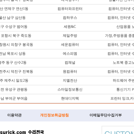
산 연제구 연산1동
컴퓨터와프린터
컴퓨터,인터넷 
울산 남구 삼산동
컴하우스
컴퓨터, 인터넷 
구 수성구 범어동
세원&C
산업용품 
 포항시 북구 죽도동
제일주방
가정,주방용품 종
 창원시 의창구 봉곡동
세운컴퓨터
컴퓨터, 인터넷 
전남 목포시 상동
에스피엠
컴퓨터, 인터넷 
광주 동구 산수2동
컴채널
노트북 중고
 전주시 덕진구 진북동
원컴퓨터
컴퓨터, 인터넷 
주 제주시 일도2동
지엘전산
하드웨어 주
전 유성구 관평동
스마일정보통신
통신기기 
남 부여군 부여읍
현대디지텍
프린터 잉크,
이용약관
개인정보취급방침
이메일무단수집거부