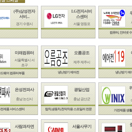
(주)삼성전자
LG전자서비
서비...
스센터
경기 수원시
서울 영등포
컴퓨터, 인터넷 수
미래컴퓨터
오름공조
서울특별시 서
제주 제주시
초구
냉난방기 에어컨
냉난방기 에
드웨어 컴퓨터부품
은성전파사
광일산업
충남 논산시
충남 금산군
전제품 서비스센터
탑차,냉동차,천막차용 스포일러 전문
가전제품 생
사람과자연
서울사무기