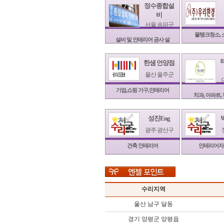
정수종합설
비
서울 송파구
물탱크청소, 
설비 및 인테리어 공사 설
한샘 언양점
울산 울주군
기업,쇼핑 가구,인테리어
치과, 아파트,
성진Eng
광주 광산구
건축 인테리어
인테리어자
수리지역
울산 남구 달동
경기 양평군 양평읍