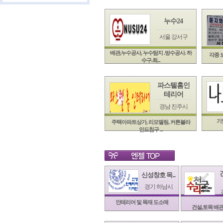
누수24
서울 강서구
배관,누수공사, 누수탐지 .방수공사. 하
각종 보
수구.최...
파스텔홈인
테리어
경남 진주시
기
주택아파트상가, 리모델링, 커튼블라
인드침구 ...
신성창호 목...
경기 하남시
인테리어 및 목재 도소매
건설,토목 배