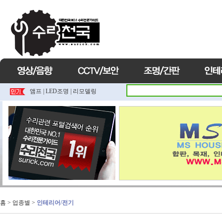
앰프
|
LED조명
|
리모델링
홈
> 업종별 >
인테리어/전기