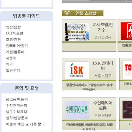
24시조명,전
영상/음향
기수...
CCTV/보안
경기 안양시
조명/간판
친환경
인테리어/전기
가전/컴퓨터
자동차
I.S.K 인테리
악기
어
일반수리
서울 노원구
인테리
종합인테리어/리모델링/아파트/상가/
주택/신규...
광고등록 문의
수인테리어
수리견적문의
필름
방문수리요청
부산 동래구
설치/렌탈문의
이벤트 제안 및 제휴 문의
가
인테리어필름, 아파트리모델링, 리폼
시트지 시...