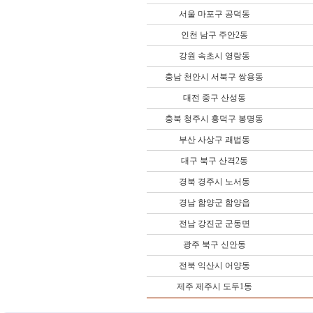
서울 마포구 공덕동
인천 남구 주안2동
강원 속초시 영랑동
충남 천안시 서북구 쌍용동
대전 중구 산성동
충북 청주시 흥덕구 봉명동
부산 사상구 괘법동
대구 북구 산격2동
경북 경주시 노서동
경남 함양군 함양읍
전남 강진군 군동면
광주 북구 신안동
전북 익산시 어양동
제주 제주시 도두1동