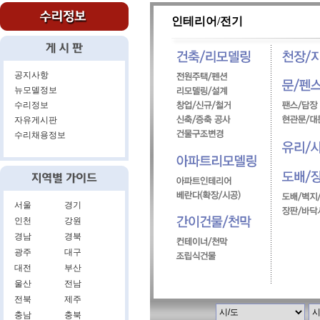
인테리어/전기
공지사항
뉴모델정보
수리정보
자유게시판
수리채용정보
서울
경기
인천
강원
경남
경북
광주
대구
대전
부산
울산
전남
전북
제주
충남
충북