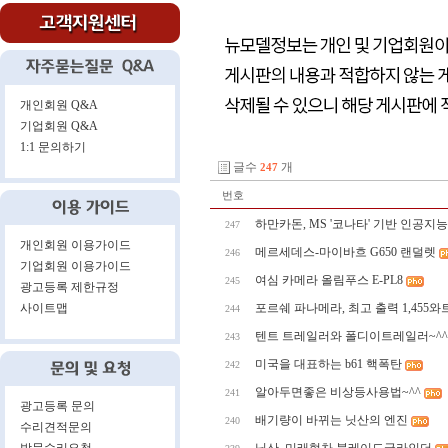
개인회원 Q&A
기업회원 Q&A
1:1 문의하기
글수
개
247
번호
하만카돈, MS '코나타' 기반 인공지능
247
개인회원 이용가이드
메르세데스-마이바흐 G650 랜덜렛
246
기업회원 이용가이드
여심 카메라 올림푸스 E-PL8
245
광고등록 제한규정
사이트맵
포르쉐 파나메라, 최고 출력 1,455
244
텐트 트레일러와 폴디이트레일러~^^
243
미국을 대표하는 b61 핵폭탄
242
알아두면좋은 비상등사용법~^^
241
광고등록 문의
배기량이 바뀌는 닛산의 엔진
240
수리견적문의