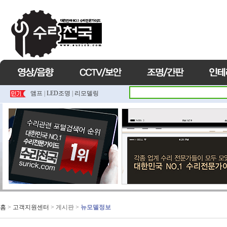
앰프
|
LED조명
|
리모델링
홈
>
고객지원센터
> 게시판 >
뉴모델정보