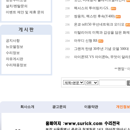
방문수리요청
닛산, 미래형차 블레이드글라인더
239
설치/렌탈문의
렉서스의 투어링카 GS..
238
이벤트 제안 및 제휴 문의
쌍용차, 렉스턴 후속(Y400)
237
온쿄 tx8150 무선네트워크 오디오
236
이탈리아의 미학과 감성을 담은 화제의 스피
235
공지사항
아우디 신형 R8
234
뉴모델정보
그랜저 탄생 30주년 기념 모델 500대
233
수리정보
아이폰SE VS 아이폰6s, 무엇이 달라
232
자유게시판
수리채용정보
맨앞
회사소개
광고문의
이용약관
개인정보