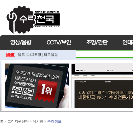
앰프
|
LED조명
|
리모델링
홈
>
고객지원센터
> 게시판 >
수리정보