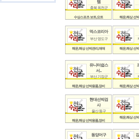
템
충북 옥천군
수상스포츠 보트,요트
해운,해상 선
먹스코리아
부산 영도구
해운,해상 선박관리,매매
해운,해상 선
유니터쉽스
서...
부산 기장군
해운,해상 선박용품,장비
해운,해상 선
현대선박검
사
울산 동구
해운,해상 선
해운,해상 선박용품,장비
동양어구
강