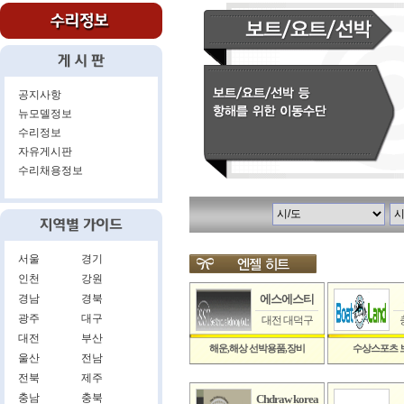
공지사항
뉴모델정보
수리정보
자유게시판
수리채용정보
서울
경기
인천
강원
경남
경북
에스에스티
광주
대구
대전 대덕구
대전
부산
해운,해상 선박용품,장비
수상스포츠 
울산
전남
전북
제주
충남
충북
Chdraw korea