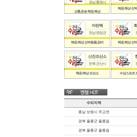
경남 통영시
해운,해상 선
교통,운송 해운,해상
마린텍
회
전남 영암군
해운,해상 선박용품,장비
해운,해상 선
신진조선소
전북 군산시
해운,해상 조선소
수상스포츠 
수리지역
충남 보령시 주교면
경북 울릉군 울릉읍
경북 울릉군 울릉읍