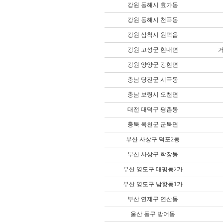
강원 동해시 효가동
강원 동해시 천곡동
강원 삼척시 원덕읍
강원 고성군 현내면
강원 양양군 강현면
충남 당진군 시곡동
충남 보령시 오천면
대전 대덕구 평촌동
충북 옥천군 군북면
부산 사상구 덕포2동
부산 사상구 학장동
부산 영도구 대평동2가
부산 영도구 남항동1가
부산 연제구 연산동
울산 동구 방어동