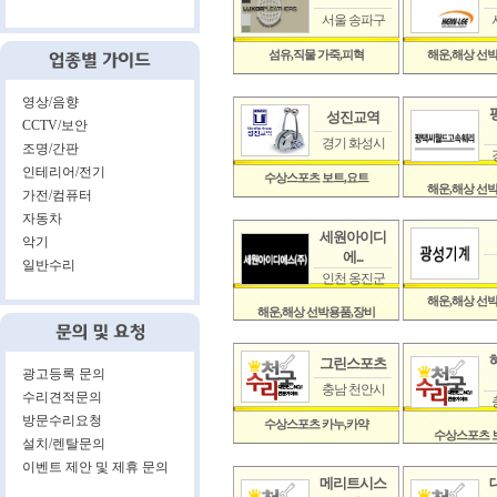
서울 송파구
섬유,직물 가죽,피혁
해운,해상 선
영상/음향
성진교역
CCTV/보안
경기 화성시
조명/간판
인테리어/전기
수상스포츠 보트,요트
해운,해상 선
가전/컴퓨터
자동차
세원아이디
악기
에...
일반수리
인천 옹진군
해운,해상 선
해운,해상 선박용품,장비
그린스포츠
광고등록 문의
충남 천안시
수리견적문의
방문수리요청
수상스포츠 카누,카약
수상스포츠 
설치/렌탈문의
이벤트 제안 및 제휴 문의
메리트시스