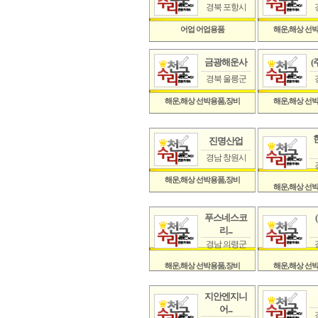
경북 포항시
어업 어업용품
해운,해상 선
금광해운사
(
경북 울릉군
해운,해상 선박용품,장비
해운,해상 선
진명산업
경남 창원시
해운,해상 선박용품,장비
해운,해상 선
푸스네스코
리...
경남 의령군
해운,해상 선박용품,장비
해운,해상 선
지안엔지니
어...