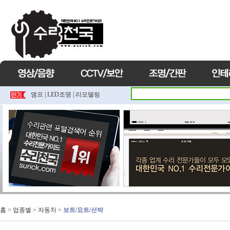
앰프
|
LED조명
|
리모델링
홈
> 업종별 >
자동차
>
보트/요트/선박