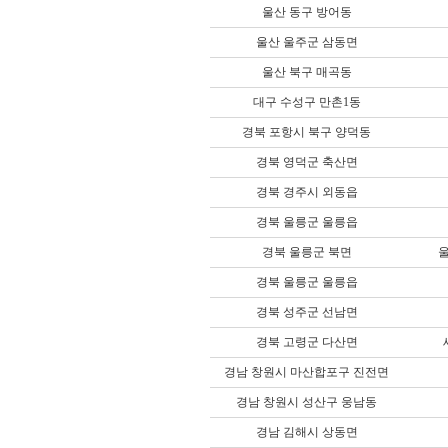
울산 동구 방어동
울산 울주군 삼동면
울산 북구 매곡동
대구 수성구 만촌1동
경북 포항시 북구 양덕동
경북 영덕군 축산면
경북 경주시 외동읍
경북 울릉군 울릉읍
경북 울릉군 북면
경북 울릉군 울릉읍
경북 성주군 선남면
경북 고령군 다산면
경남 창원시 마산합포구 진전면
경남 창원시 성산구 웅남동
경남 김해시 상동면